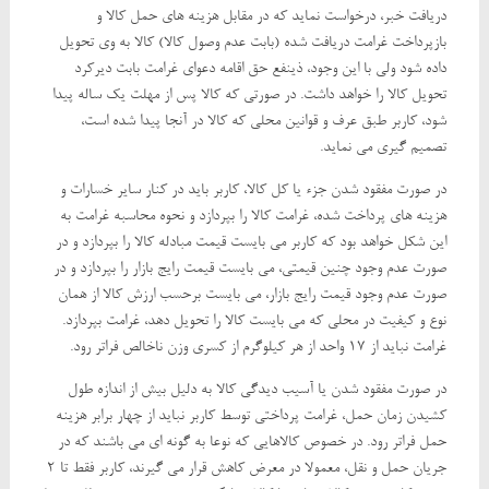
دریافت خبر، درخواست نماید که در مقابل هزینه های حمل کالا و
بازپرداخت غرامت دریافت شده (بابت عدم وصول کالا) کالا به وی تحویل
داده شود ولی با این وجود، ذینفع حق اقامه دعوای غرامت بابت دیرکرد
تحویل کالا را خواهد داشت. در صورتی که کالا پس از مهلت یک ساله پیدا
شود، کاربر طبق عرف و قوانین محلی که کالا در آنجا پیدا شده است،
تصمیم گیری می نماید.
در صورت مفقود شدن جزء یا کل کالا، کاربر باید در کنار سایر خسارات و
هزینه های پرداخت شده، غرامت کالا را بپردازد و نحوه محاسبه غرامت به
این شکل خواهد بود که کاربر می بایست قیمت مبادله کالا را بپردازد و در
صورت عدم وجود چنین قیمتی، می بایست قیمت رایج بازار را بپردازد و در
صورت عدم وجود قیمت رایج بازار، می بایست برحسب ارزش کالا از همان
نوع و کیفیت در محلی که می بایست کالا را تحویل دهد، غرامت بپردازد.
غرامت نباید از 17 واحد از هر کیلوگرم از کسری وزن ناخالص فراتر رود.
در صورت مفقود شدن یا آسیب دیدگی کالا به دلیل بیش از اندازه طول
کشیدن زمان حمل، غرامت پرداختی توسط کاربر نباید از چهار برابر هزینه
حمل فراتر رود. در خصوص کالاهایی که نوعا به گونه ای می باشند که در
جریان حمل و نقل، معمولا در معرض کاهش قرار می گیرند، کاربر فقط تا 2