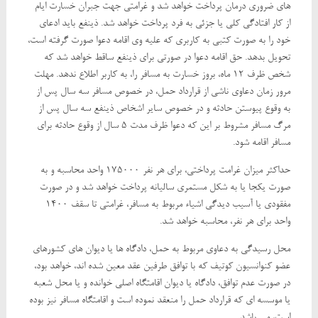
های ضروری درمان پرداخت خواهد شد و غرامتی جهت جبران خسارت ایام
از کار افتادگی کلی یا جزئی به فرد پرداخت خواهد شد. ذینفع باید ادعای
خود را به صورت کتبی به کاربری که علیه وی اقامه دعوا صورت گرفته است،
تحویل بدهد. حق اقامه دعوا در صورتی برای ذینفع ساقط خواهد شد که
شخص ظرف 12 ماه، بروز خسارت به مسافر را، به کاربر اطلاع ندهد. مهلت
مرور زمان دعاوی ناشی از قرارداد حمل، در خصوص مسافر سه سال پس از
به وقوع پیوستن حادثه و در خصوص سایر اشخاص ذینفع سه سال پس از
مرگ مسافر مشروط بر این که دعوا ظرف مدت 5 سال از وقوع حادثه برای
مسافر اقامه شود.
حداکثر میزان غرامت پرداختی، برای هر نفر 175000 واحد محاسبه و به
صورت یکجا یا به شکل مستمری سالیانه پرداخت خواهد شد و در صورت
مفقودی یا آسیب دیدگی اشیاء مربوط به مسافر، غرامتی تا سقف 1400
واحد برای هر نفر، محاسبه خواهد شد.
محل رسیدگی به دعاوی مربوط به حمل، دادگاه ها یا دیوان های کشورهای
عضو کنوانسیون کوتیف که با توافق طرفین عقد معین شده اند، خواهد بود،
در صورت عدم توافق، دادگاه یا دیوان اقامتگاه اصلی خوانده و یا محل شعبه
یا موسسه ای که قرارداد حمل را منعقد نموده است و اقامتگاه مسافر نیز بوده