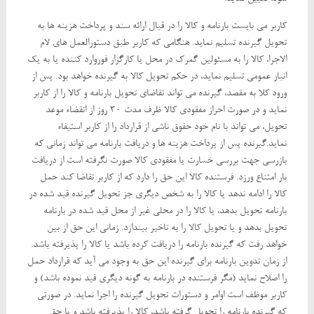
کاربر می بایست بارنامه و کالا را در قبال ارائه سند و پرداخت هزینه ها به
تحویل گیرنده تسلیم نماید. هنگامی که کاربر طبق دستورالعمل های لام
الاجرا، کالا را به مسئولین گمرک در محل یا کارگزار فوروارد کننده یا به یک
انبار عمومی تسلیم نماید، در حکم تحویل کالا به گیرنده خواهد بود. پس از
ورود کلا به مقصد، گیرنده می تواند تقاضای تحویل بارنامه و کالا را از کاربر
نماید و در صورت احراز مفقودی کالا ظرف مدت 30 روز از انقضاء موعد
تحویل، می تواند با نام خود حقوق ناشی از قرارداد را از کاربر استیفاء
نماید.گیرنده پس از پرداخت هزینه ها و دریافت بارنامه می تواند زمانی که
بازرسی جهت بررسی خسارت یا مفقودی کالا صورت نگرفته است از دریافت
بار امتناع ورزد. فرستنده کالا این حق را دارد که از کاربر تقاضا کند حمل
کالا را ادامه ندهد یا کالا را به شخص دیگری جز تحویل گیرنده قید شده در
بارنامه تحویل بدهد، یا کالا را در محلی غیر از محل قید شده در بارنامه
تحویل بدهد و یا تحویل کالا را به تاخیر بیندازد. زمانی این حق از بین
خواهد رفت که گیرنده بارنامه را دریافت کرده باشد یا کالا را پذیرفته باشد.
از زمان تدوین بارنامه برای گیرنده این حق به وجود می آید که قرارداد حمل
را اصلاح نماید (مگر فرستنده در بارنامه به گونه دیگری قید نموده باشد) و
کاربر موظف است اوامر و دستورات تحویل گیرنده را اجرا نماید. در صورتی
که گیرنده بارنامه را تحویل گرفته باشد، کالا را پذیرفته باشد و یا حق