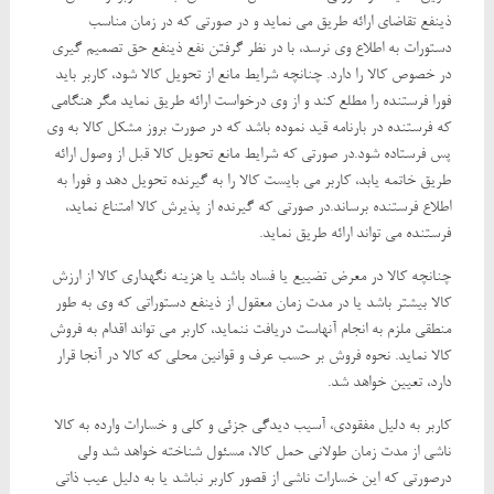
ذینفع تقاضای ارائه طریق می نماید و در صورتی که در زمان مناسب
دستورات به اطلاع وی نرسد، با در نظر گرفتن نفع ذینفع حق تصمیم گیری
در خصوص کالا را دارد. چنانچه شرایط مانع از تحویل کالا شود، کاربر باید
فورا فرستنده را مطلع کند و از وی درخواست ارائه طریق نماید مگر هنگامی
که فرستنده در بارنامه قید نموده باشد که در صورت بروز مشکل کالا به وی
پس فرستاده شود.در صورتی که شرایط مانع تحویل کالا قبل از وصول ارائه
طریق خاتمه یابد، کاربر می بایست کالا را به گیرنده تحویل دهد و فورا به
اطلاع فرستنده برساند.در صورتی که گیرنده از پذیرش کالا امتناع نماید،
فرستنده می تواند ارائه طریق نماید.
چنانچه کالا در معرض تضییع یا فساد باشد یا هزینه نگهداری کالا از ارزش
کالا بیشتر باشد یا در مدت زمان معقول از ذینفع دستوراتی که وی به طور
منطقی ملزم به انجام آنهاست دریافت ننماید، کاربر می تواند اقدام به فروش
کالا نماید. نحوه فروش بر حسب عرف و قوانین محلی که کالا در آنجا قرار
دارد، تعیین خواهد شد.
کاربر به دلیل مفقودی، آسیب دیدگی جزئی و کلی و خسارات وارده به کالا
ناشی از مدت زمان طولانی حمل کالا، مسئول شناخته خواهد شد ولی
درصورتی که این خسارات ناشی از قصور کاربر نباشد یا به دلیل عیب ذاتی