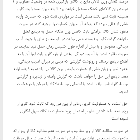
درصد کاهش وزن کالای مایع یا کالای بارگیری شده در وضعیت مطلوب و 1
درصد وزن کالاهای خشک مسئول خواهد بود، البته میزان مسئولیت کاربر
همیشه ثابت نمی باشد ممکن است در مواردی ثابت شود که خسارت وارده
ناشی از عللی نبوده که بتواند آن میزان خسارت را توجیه کند. در صورت
مفقود شدن کالا، غرامتی بابت کاهش وزن هنگام حمل به ذینفع تعلق
نخواهد گرفت.کاربر و فرستنده می توانند در بارنامه، بهره ای را جهت آسب
دیدگی، مفقودی و یا بیش از اندازه طول کشیدن زمان حمل قید نمایند، در
صورت مفقود شدن یا آسیب دیدگی بخشی از بار، کاربر باید فورا آن را به
اطلاع ذینفع برساند و رونوشت گزارشی که مبنی بر میزان آسیب دیدگی،
حدود ضرر و زیان ناشی از خسارت وارده و وزن کالا می باشد، به ذینفع ارائه
دهد. ذینفع این حق را خواهد داشت که گزارش واصله را نپذیرد و گزارشی
توسط کارشناس توافق شده یا انتصابی توسط دادگاه یا دیوان را درخواست
نماید.
حق استناد به مسئولیت کاربر، زمانی از بین می رود که ثابت شود کاربر از
روی عمد یا با داشتن علم بر احتمال ورود خسارت به کالا، سهل انگاری
نموده است.
در صورت مطالبه کالا، از روز مطالبه و در صورت عدم مطالبه کالا از روز ارائه
دادخواست، ذینفع می تواند بهره غرامت را به میزان 5 درصد در سال دریافت