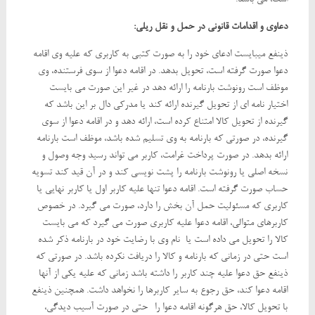
است، می باشد.
دعاوی و اقدامات قانونی در حمل و نقل ریلی:
ذینفع میبایست ادعای خود را به صورت کتبی به کاربری که علیه وی اقامه
دعوا صورت گرفته است، تحویل بدهد. در اقامه دعوا از سوی فرستنده، وی
موظف است رونوشت بارنامه را ارائه دهد در غیر این صورت می بایست
اختیار نامه ای از تحویل گیرنده ارائه کند یا مدرکی دال بر این باشد که
گیرنده از تحویل کالا امتناع کرده است، ارائه دهد و در اقامه دعوا از سوی
گیرنده، در صورتی که بارنامه به وی تسلیم شده باشد، موظف است بارنامه
ارائه بدهد. در صورت پرداخت غرامت، کاربر می تواند رسید وجه وصول و
نسخه اصلی یا رونوشت بارنامه را پشت نویسی کند و در آن قید کند تسویه
حساب صورت گرفته است. اقامه دعوا تنها علیه کاربر اول یا کاربر نهایی یا
کاربری که مسئولیت حمل آن بخش را دارد، صورت می گیرد. در خصوص
کاربرهای متوالی، اقامه دعوا علیه کاربری صورت می گیرد که می بایست
کالا را تحویل می داده است یا نام وی با رضایت خود در بارنامه ذکر شده
است حتی در زمانی که بارنامه و کالا را دریافت نکرده باشد. در صورتی که
ذینفع حق دعوا علیه چند کاربر را داشته باشد زمانی که علیه یکی از آنها
اقامه دعوا کند، حق رجوع به سایر کاربرها را نخواهد داشت. همچنین ذینفع
با تحویل کالا، حق هرگونه اقامه دعوا را -حتی در صورت آسیب دیدگی،