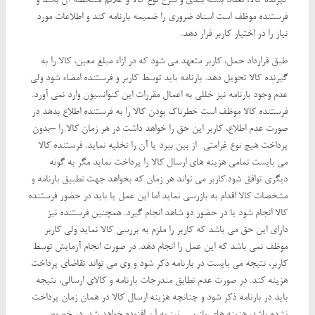
گیرنده کالا، تعداد بسته بندی و شرح نوع کالا و علائم مشخصه آن باشد و
فرستنده موظف است اسناد ضروری را ضمیمه بارنامه کند و اطلاعات مورد
نیاز را در اختیار کاربر قرار دهد.
طبق قرارداد حمل، کاربر متعهد می شود که در ازاء مبلغ معین، کالا را به
گیرنده کالا تحویل دهد. بارنامه باید توسط کاربر و فرستنده امضاء شود ولی
عدم وجود بارنامه نیز خللی به اعمال مقررات این کنوانسیون وارد نمی آورد.
فرستنده کالا موظف است خطرناک بودن کالا را به فرستنده اطلاع بدهد در
صورت عدم اطلاع، کاربر این حق را خواهد داشت در هر زمان کالا را –بدون
پرداخت هیچ نوع غرامتی- از بین ببرد یا آن را تخلیه نماید. فرستنده کالا
می بایست تمامی هزینه های ارسال کالا را پرداخت نماید مگر به گونه
دیگری توافق شود.کاربر می تواند هر زمان که بخواهد جهت تطبیق بارنامه و
مشخصات کالا اقدام به بازرسی نماید اما این عمل یا باید در حضور فرستنده
کالا انجام شود یا در حضور دو شاهد انجام گیرد. همچنین فرستنده نیز
دارای این حق می باشد که کاربر را ملزم به بررسی کالا نماید ولی کاربر
موظف نمی باشد که این عمل را انجام دهد. در صورت انجام آزمایش توسط
کاربر، نتیجه می بایست در بارنامه ذکر شود و وی می تواند تقاضای پرداخت
هزینه کند. در صورت عدم تطابق مندرجات بارنامه و کالای ارسالی، نتیجه
باید در بارنامه ذکر شود و چنانچه هزینه ارسال کالا در همان زمان پرداخت