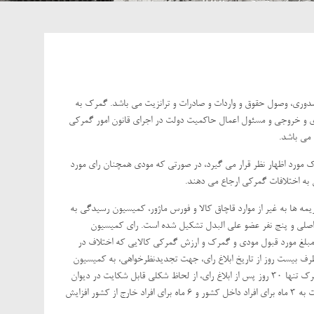
دوری، وصول حقوق و واردات و صادرات و ترانزیت می باشد. گمرک به
 و خروجی و مسئول اعمال حاکمیت دولت در اجرای قانون امور گمرکی
 می باشد.
 مورد اظهار نظر قرار می گیرد، در صورتی که مودی همچنان رای مورد
 به اختلافات گمرکی ارجاع می دهند.
ه ها به غیر از موارد قاچاق کالا و فورس ماژور، کمیسیون رسیدگی به
اصلی و پنج نفر عضو علی البدل تشکیل شده است. رای کمیسیون
ا مبلغ مورد قبول مودی و گمرک و ارزش گمرکی کالایی که اختلاف در
ف بیست روز از تاریخ ابلاغ رای، جهت تجدیدنظرخواهی، به کمیسیون
تجدید نظر مراجعه نماید. آراء کمیسیون تجدید نظر قطعی می باشد و طبق قانون گمرک تنها 30 روز پس از ابلاغ رای، از لحاظ شکلی قابل شکایت در دیوان
عدالت اداری می باشد.با این وجود پس از تصویب قانون دیوان عدالت اداری ، این مهلت به 3 ماه برای افراد داخل کشور و 6 ماه برای افراد خارج از کشور افزایش