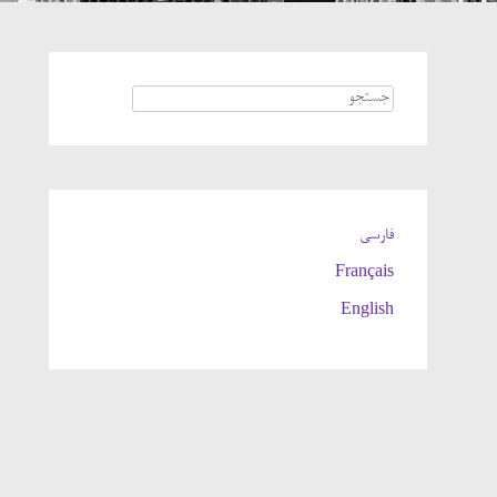
Search for:
فارسی
Français
English