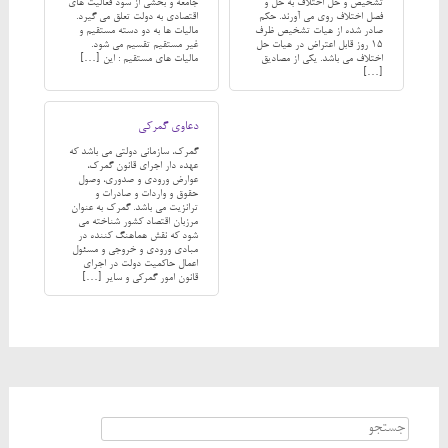
تشخیص و حل اختلاف به حل و
جامعه و بخشی از سود فعالیت های
فصل اختلاف روی می آورند. حکم
اقتصادی به دولت تعلق می گیرد.
صادر شده از هیات تشخیص ظرف
مالیات ها به دو دسته مستقیم و
15 روز قابل اعتراض در هیات حل
غیر مستقیم تقسیم می شود.
اختلاف می باشد. یکی از مصادیق
مالیات های مستقیم : این […]
[…]
دعاوی گمرکی
گمرک، سازمانی دولتی می باشد که
عهده دار اجرای قانون گمرک،
عوارض ورودی و صدوری، وصول
حقوق و واردات و صادرات و
ترانزیت می باشد. گمرک به عنوان
مرزبان اقتصاد کشور شناخته می
شود که نقش هماهنگ کننده در
مبادی ورودی و خروجی و مسئول
اعمال حاکمیت دولت در اجرای
قانون امور گمرکی و سایر […]
Search for: